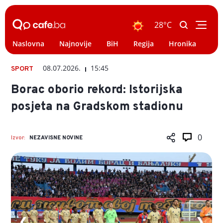
28°C
Naslovna
Najnovije
BiH
Regija
Hronika
Svi
08.07.2026.
15:45
SPORT
Borac oborio rekord: Istorijska
posjeta na Gradskom stadionu
0
Izvor:
NEZAVISNE NOVINE
❮
❯