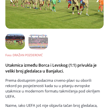
Foto
: DRAŽAN POZDEROVIĆ
Utakmica između Borca i Levskog (1:1) privukla je
veliki broj gledalaca u Banjaluci.
Prema dostupnim podacima crveno-plavi su oborili
rekord po posjećenosti kada su u pitanju evropske
utakmice u modernom formatu takmičenja pod okriljem
UEFA.
Naime, iako UEFA još nije objavila tačan broj gledalaca,