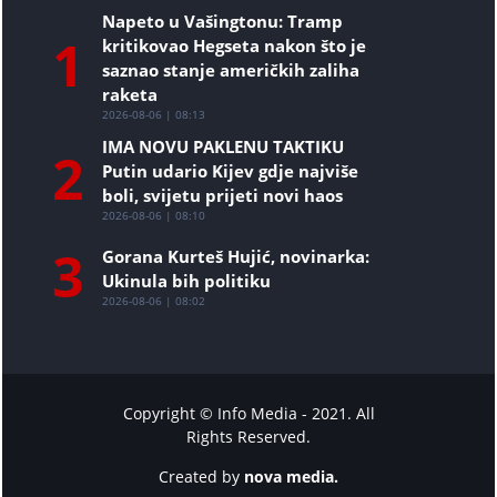
Napeto u Vašingtonu: Tramp
1
kritikovao Hegseta nakon što je
saznao stanje američkih zaliha
raketa
2026-08-06 | 08:13
IMA NOVU PAKLENU TAKTIKU
2
Putin udario Kijev gdje najviše
boli, svijetu prijeti novi haos
2026-08-06 | 08:10
3
Gorana Kurteš Hujić, novinarka:
Ukinula bih politiku
2026-08-06 | 08:02
Copyright © Info Media - 2021. All
Rights Reserved.
Created by
nova media.