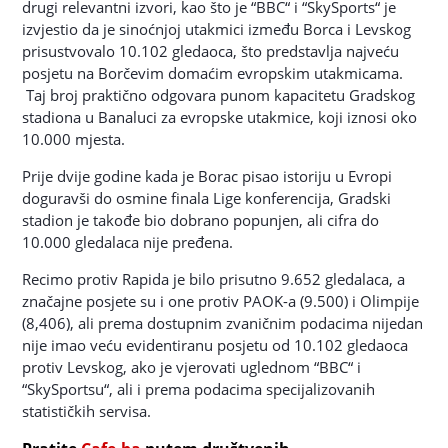
drugi relevantni izvori, kao što je “BBC“ i “SkySports“ je
izvjestio da je sinoćnjoj utakmici između Borca i Levskog
prisustvovalo 10.102 gledaoca, što predstavlja najveću
posjetu na Borčevim domaćim evropskim utakmicama.
Taj broj praktično odgovara punom kapacitetu Gradskog
stadiona u Banaluci za evropske utakmice, koji iznosi oko
10.000 mjesta.
Prije dvije godine kada je Borac pisao istoriju u Evropi
doguravši do osmine finala Lige konferencija, Gradski
stadion je takođe bio dobrano popunjen, ali cifra do
10.000 gledalaca nije pređena.
Recimo protiv Rapida je bilo prisutno 9.652 gledalaca, a
značajne posjete su i one protiv PAOK-a (9.500) i Olimpije
(8,406), ali prema dostupnim zvaničnim podacima nijedan
nije imao veću evidentiranu posjetu od 10.102 gledaoca
protiv Levskog, ako je vjerovati uglednom “BBC“ i
“SkySportsu“, ali i prema podacima specijalizovanih
statističkih servisa.