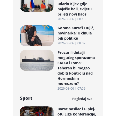
udario Kijev gdje
najviše boli, svijetu
prijeti novi haos
2026-08-06 | 08:10
Gorana Kurteš Hujić,
novinarka: Ukinula
bih politiku
2026-08-06 | 08:02
Procurili detalji
mogućeg sporazuma
SAD-a i Irana:
Teheran bi mogao
dobiti kontrolu nad
Hormuškim
moreuzom?
2026-08-06 | 07:59
Sport
Pogledaj sve
Borac nosilac i u plej-
ofu Lige konferencije,