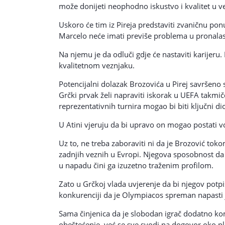
može donijeti neophodno iskustvo i kvalitet u 
Uskoro će tim iz Pireja predstaviti zvaničnu ponu
Marcelo neće imati previše problema u pronala
Na njemu je da odluči gdje će nastaviti karijeru.
kvalitetnom veznjaku.
Potencijalni dolazak Brozovića u Pirej savršeno
Grčki prvak želi napraviti iskorak u UEFA takmiče
reprezentativnih turnira mogao bi biti ključni di
U Atini vjeruju da bi upravo on mogao postati v
Uz to, ne treba zaboraviti ni da je Brozović tok
zadnjih veznih u Evropi. Njegova sposobnost da 
u napadu čini ga izuzetno traženim profilom.
Zato u Grčkoj vlada uvjerenje da bi njegov potpi
konkurenciji da je Olympiacos spreman napasti j
Sama činjenica da je slobodan igrač dodatno kom
obeštećenje, već se sve svodi na dogovor oko pl