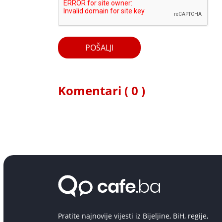
POŠALJI
Komentari ( 0 )
Pratite najnovije vijesti iz Bijeljine, BiH, regije,