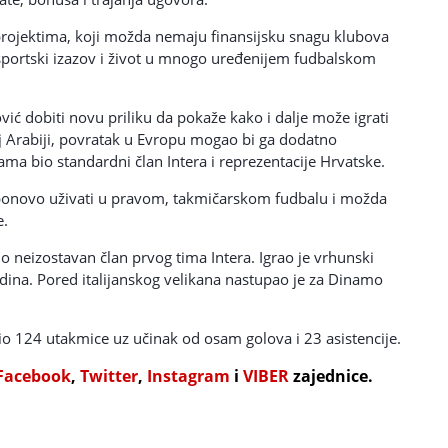
projektima, koji možda nemaju finansijsku snagu klubova
n sportski izazov i život u mnogo uređenijem fudbalskom
vić dobiti novu priliku da pokaže kako i dalje može igrati
j Arabiji, povratak u Evropu mogao bi ga dodatno
ama bio standardni član Intera i reprezentacije Hrvatske.
 ponovo uživati u pravom, takmičarskom fudbalu i možda
e.
o neizostavan član prvog tima Intera. Igrao je vrhunski
dina. Pored italijanskog velikana nastupao je za Dinamo
dio 124 utakmice uz učinak od osam golova i 23 asistencije.
Facebook
,
Twitter
,
Instagram
i
VIBER
zajednice.