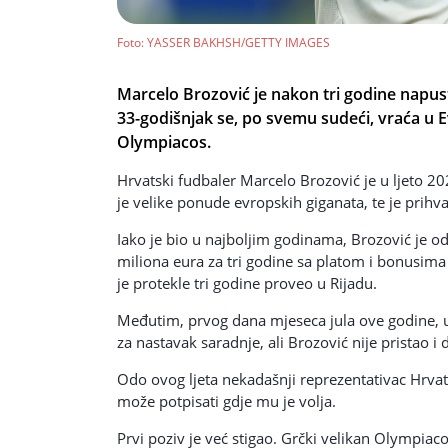
Foto
: YASSER BAKHSH/GETTY IMAGES
Marcelo Brozović je nakon tri godine napust
33-godišnjak se, po svemu sudeći, vraća u E
Olympiacos.
Hrvatski fudbaler Marcelo Brozović je u ljeto 2
je velike ponude evropskih giganata, te je prihv
Iako je bio u najboljim godinama, Brozović je od
miliona eura za tri godine sa platom i bonusima 
je protekle tri godine proveo u Rijadu.
Međutim, prvog dana mjeseca jula ove godine, u
za nastavak saradnje, ali Brozović nije pristao i
Odo ovog ljeta nekadašnji reprezentativac Hrvat
može potpisati gdje mu je volja.
Prvi poziv je već stigao. Grčki velikan Olympiac