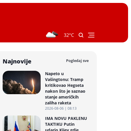
32°C
Najnovije
Pogledaj sve
Napeto u
Vašingtonu: Tramp
kritikovao Hegseta
nakon što je saznao
stanje američkih
zaliha raketa
2026-08-06 | 08:13
IMA NOVU PAKLENU
TAKTIKU Putin
udario Kijev gdje