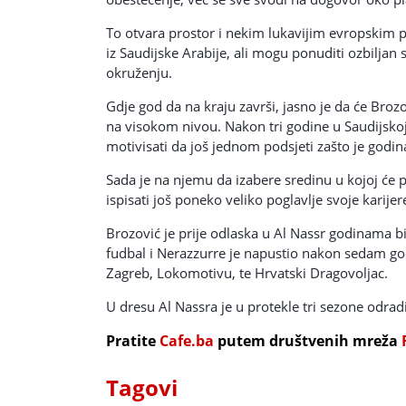
To otvara prostor i nekim lukavijim evropskim 
iz Saudijske Arabije, ali mogu ponuditi ozbilja
okruženju.
Gdje god da na kraju završi, jasno je da će Brozo
na visokom nivou. Nakon tri godine u Saudijsko
motivisati da još jednom podsjeti zašto je godin
Sada je na njemu da izabere sredinu u kojoj će
ispisati još poneko veliko poglavlje svoje karijer
Brozović je prije odlaska u Al Nassr godinama bi
fudbal i Nerazzurre je napustio nakon sedam go
Zagreb, Lokomotivu, te Hrvatski Dragovoljac.
U dresu Al Nassra je u protekle tri sezone odra
Pratite
Cafe.ba
putem društvenih mreža
Tagovi