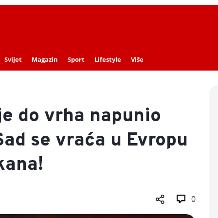
Svijet
Magazin
Sport
Lifestyle
Više
je do vrha napunio
Sad se vraća u Evropu
ikana!
0