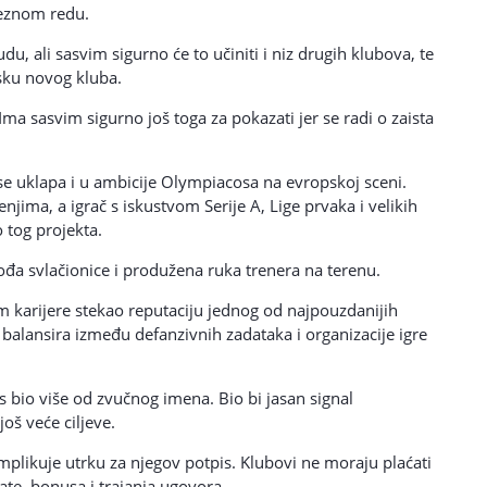
veznom redu.
du, ali sasvim sigurno će to učiniti i niz drugih klubova, te
sku novog kluba.
 Ima sasvim sigurno još toga za pokazati jer se radi o zaista
 se uklapa i u ambicije Olympiacosa na evropskoj sceni.
njima, a igrač s iskustvom Serije A, Lige prvaka i velikih
o tog projekta.
ođa svlačionice i produžena ruka trenera na terenu.
om karijere stekao reputaciju jednog od najpouzdanijih
balansira između defanzivnih zadataka i organizacije igre
s bio više od zvučnog imena. Bio bi jasan signal
oš veće ciljeve.
plikuje utrku za njegov potpis. Klubovi ne moraju plaćati
ate, bonusa i trajanja ugovora.