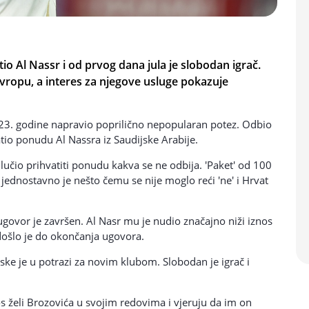
io Al Nassr i od prvog dana jula je slobodan igrač.
vropu, a interes za njegove usluge pokazuje
023. godine napravio poprilično nepopularan potez. Odbio
atio ponudu Al Nassra iz Saudijske Arabije.
lučio prihvatiti ponudu kakva se ne odbija. 'Paket' od 100
jednostavno je nešto čemu se nije moglo reći 'ne' i Hrvat
govor je završen. Al Nasr mu je nudio značajno niži iznos
 došlo je do okončanja ugovora.
ske je u potrazi za novim klubom. Slobodan je igrač i
os želi Brozovića u svojim redovima i vjeruju da im on