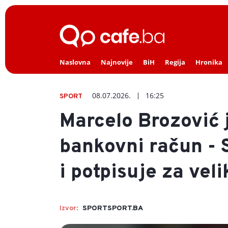
Naslovna
Najnovije
BiH
Regija
Hronika
08.07.2026.
16:25
SPORT
Marcelo Brozović 
bankovni račun - 
i potpisuje za vel
Izvor:
SPORTSPORT.BA