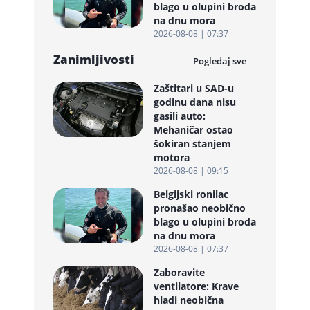
blago u olupini broda
na dnu mora
2026-08-08 | 07:37
Zanimljivosti
Pogledaj sve
Zaštitari u SAD-u
godinu dana nisu
gasili auto:
Mehaničar ostao
šokiran stanjem
motora
2026-08-08 | 09:15
Belgijski ronilac
pronašao neobično
blago u olupini broda
na dnu mora
2026-08-08 | 07:37
Zaboravite
ventilatore: Krave
hladi neobična