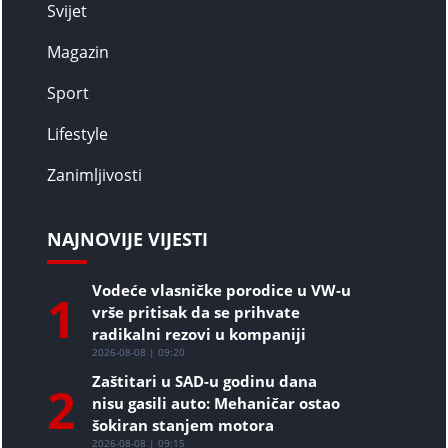
Svijet
Magazin
Sport
Lifestyle
Zanimljivosti
NAJNOVIJE VIJESTI
Vodeće vlasničke porodice u VW-u
1
vrše pritisak da se prihvate
radikalni rezovi u kompaniji
2026-08-08 | 09:20
Zaštitari u SAD-u godinu dana
2
nisu gasili auto: Mehaničar ostao
šokiran stanjem motora
2026-08-08 | 09:15