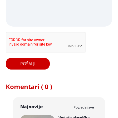
POŠALJI
Komentari ( 0 )
Najnovije
Pogledaj sve
Vodeće vlasničke