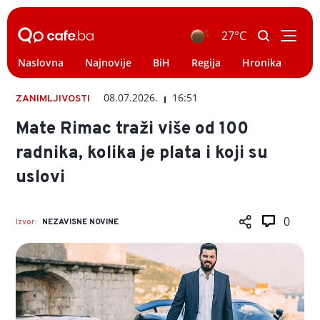
27°C
Naslovna
Najnovije
BiH
Regija
Hronika
Svi
08.07.2026.
16:51
ZANIMLJIVOSTI
Mate Rimac traži više od 100
radnika, kolika je plata i koji su
uslovi
0
Izvor:
NEZAVISNE NOVINE