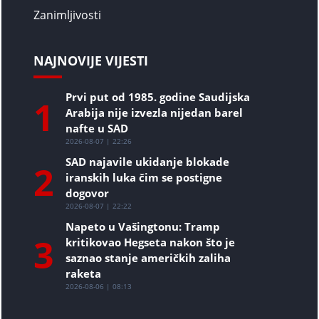
Zanimljivosti
NAJNOVIJE VIJESTI
Prvi put od 1985. godine Saudijska
1
Arabija nije izvezla nijedan barel
nafte u SAD
2026-08-07 | 22:26
SAD najavile ukidanje blokade
2
iranskih luka čim se postigne
dogovor
2026-08-07 | 22:22
Napeto u Vašingtonu: Tramp
3
kritikovao Hegseta nakon što je
saznao stanje američkih zaliha
raketa
2026-08-06 | 08:13