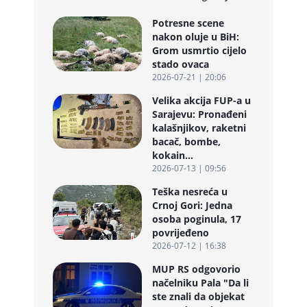
Potresne scene
nakon oluje u BiH:
Grom usmrtio cijelo
stado ovaca
2026-07-21 | 20:06
Velika akcija FUP-a u
Sarajevu: Pronađeni
kalašnjikov, raketni
bacač, bombe,
kokain...
2026-07-13 | 09:56
Teška nesreća u
Crnoj Gori: Jedna
osoba poginula, 17
povrijeđeno
2026-07-12 | 16:38
MUP RS odgovorio
načelniku Pala "Da li
ste znali da objekat