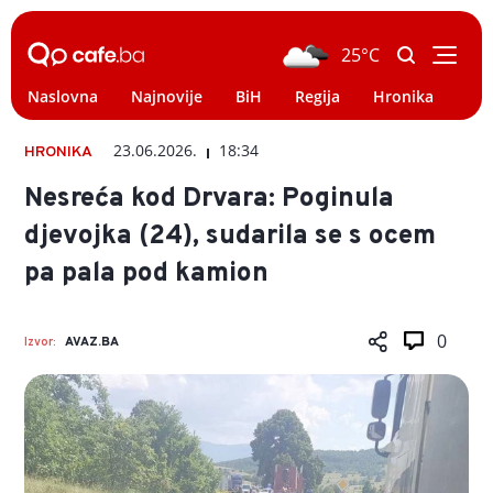
25°C
Naslovna
Najnovije
BiH
Regija
Hronika
Svi
23.06.2026.
18:34
HRONIKA
Nesreća kod Drvara: Poginula
djevojka (24), sudarila se s ocem
pa pala pod kamion
0
Izvor:
AVAZ.BA