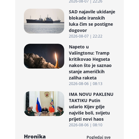
2026-08-07 | 22:26
SAD najavile ukidanje
blokade iranskih
luka čim se postigne
dogovor
2026-08-07 | 22:22
Napeto u
Vašingtonu: Tramp
kritikovao Hegseta
nakon što je saznao
stanje američkih
zaliha raketa
2026-08-06 | 08:13
IMA NOVU PAKLENU
TAKTIKU Putin
udario Kijev gdje
najviše boli, svijetu
prijeti novi haos
2026-08-06 | 08:10
Hronika
Pogledaj sve