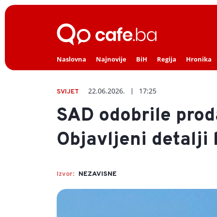
Naslovna
Najnovije
BiH
Regija
Hronika
22.06.2026.
17:25
SVIJET
SAD odobrile prod
Objavljeni detalji
Izvor:
NEZAVISNE