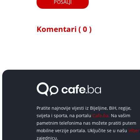
POŠALJI
Komentari ( 0 )
Pratite najnovije vijesti iz Bijeljine, BiH, regije,
svijeta i sporta, na portalu
Cafe.ba.
Na vašim
pametnim telefonima nas možete pratiti putem
mobilne verzije portala. Uključite se u našu
Viber
zajednicu.