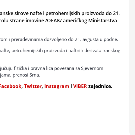
anske sirove nafte i petrohemijskih proizvoda do 21.
ntrolu strane imovine /OFAK/ američkog Ministarstva
ftom i prerađevinama dozvoljeno do 21. avgusta u podne.
afte, petrohemijskih proizvoda i naftnih derivata iranskog
ljučuju fizička i pravna lica povezana sa Sjevernom
jama, prenosi Srna.
Facebook
,
Twitter
,
Instagram
i
VIBER
zajednice.