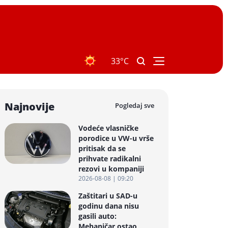
33°C
Najnovije
Pogledaj sve
Vodeće vlasničke
porodice u VW-u vrše
pritisak da se
prihvate radikalni
rezovi u kompaniji
2026-08-08 | 09:20
Zaštitari u SAD-u
godinu dana nisu
gasili auto:
Mehaničar ostao