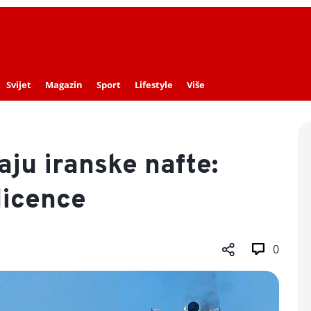
Svijet
Magazin
Sport
Lifestyle
Više
aju iranske nafte:
 licence
0