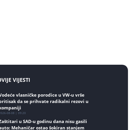
IJE VIJESTI
Vodeće vlasničke porodice u VW-u vrše
pritisak da se prihvate radikalni rezovi u
kompaniji
2026-08-08 | 09:20
Zaštitari u SAD-u godinu dana nisu gasili
auto: Mehaničar ostao šokiran stanjem