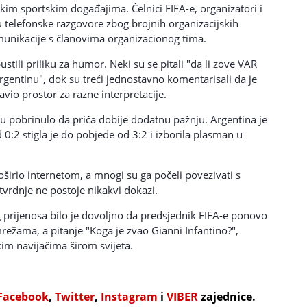
ikim sportskim događajima. Čelnici FIFA-e, organizatori i
u telefonske razgovore zbog brojnih organizacijskih
omunikacije s članovima organizacionog tima.
tili priliku za humor. Neki su se pitali "da li zove VAR
Argentinu", dok su treći jednostavno komentarisali da je
avio prostor za razne interpretacije.
u pobrinulo da priča dobije dodatnu pažnju. Argentina je
d 0:2 stigla je do pobjede od 3:2 i izborila plasman u
oširio internetom, a mnogi su ga počeli povezivati s
vrdnje ne postoje nikakvi dokazi.
g prijenosa bilo je dovoljno da predsjednik FIFA-e ponovo
ežama, a pitanje "Koga je zvao Gianni Infantino?",
kim navijačima širom svijeta.
Facebook
,
Twitter
,
Instagram
i
VIBER
zajednice.