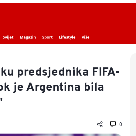
Svijet
Magazin
Sport
Lifestyle
Više
mku predsjednika FIFA-
ok je Argentina bila
"
0