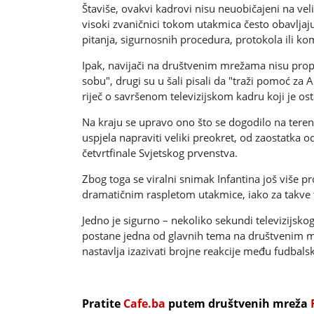
Štaviše, ovakvi kadrovi nisu neuobičajeni na vel
visoki zvaničnici tokom utakmica često obavljaj
pitanja, sigurnosnih procedura, protokola ili k
Ipak, navijači na društvenim mrežama nisu propus
sobu", drugi su u šali pisali da "traži pomoć za 
riječ o savršenom televizijskom kadru koji je ost
Na kraju se upravo ono što se dogodilo na teren
uspjela napraviti veliki preokret, od zaostatka o
četvrtfinale Svjetskog prvenstva.
Zbog toga se viralni snimak Infantina još više pr
dramatičnim raspletom utakmice, iako za takve t
Jedno je sigurno – nekoliko sekundi televizijsko
postane jedna od glavnih tema na društvenim mr
nastavlja izazivati brojne reakcije među fudbals
Pratite
Cafe.ba
putem društvenih mreža