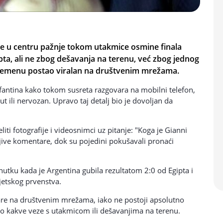
se u centru pažnje tokom utakmice osmine finala
ta, ali ne zbog dešavanja na terenu, već zbog jednog
uvremenu postao viralan na društvenim mrežama.
antina kako tokom susreta razgovara na mobilni telefon,
ut ili nervozan. Upravo taj detalj bio je dovoljan da
iti fotografije i videosnimci uz pitanje: "Koga je Gianni
šaljive komentare, dok su pojedini pokušavali pronaći
nutku kada je Argentina gubila rezultatom 2:0 od Egipta i
jetskog prvenstva.
tare na društvenim mrežama, iako ne postoji apsolutno
lo kakve veze s utakmicom ili dešavanjima na terenu.