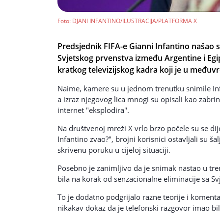
Foto
: DJANI INFANTINO/ILUSTRACIJA/PLATFORMA X
Predsjednik FIFA-e Gianni Infantino našao 
Svjetskog prvenstva između Argentine i Egip
kratkog televizijskog kadra koji je u međ
Naime, kamere su u jednom trenutku snimile Inf
a izraz njegovog lica mnogi su opisali kao zabrin
internet "eksplodira".
Na društvenoj mreži X vrlo brzo počele su se dijel
Infantino zvao?", brojni korisnici ostavljali su 
skrivenu poruku u cijeloj situaciji.
Posebno je zanimljivo da je snimak nastao u tre
bila na korak od senzacionalne eliminacije sa Sv
To je dodatno podgrijalo razne teorije i komen
nikakav dokaz da je telefonski razgovor imao bi