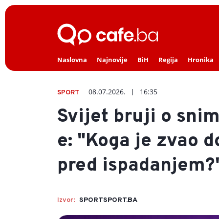
Naslovna
Najnovije
BiH
Regija
Hronika
08.07.2026.
16:35
SPORT
Svijet bruji o sni
e: "Koga je zvao d
pred ispadanjem?
Izvor:
SPORTSPORT.BA