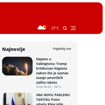
37°C
Najnovije
Pogledaj sve
Napeto u
Vašingtonu: Tramp
kritikovao Hegseta
nakon što je saznao
stanje američkih
zaliha raketa
2026-08-06 | 08:13
IMA NOVU PAKLENU
TAKTIKU Putin
udario Kijev gdje