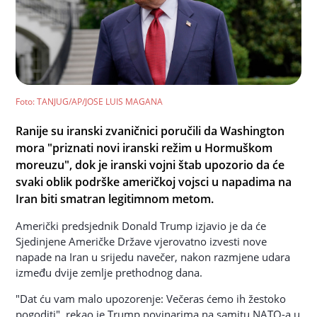
Foto
: TANJUG/AP/JOSE LUIS MAGANA
Ranije su iranski zvaničnici poručili da Washington
mora "priznati novi iranski režim u Hormuškom
moreuzu", dok je iranski vojni štab upozorio da će
svaki oblik podrške američkoj vojsci u napadima na
Iran biti smatran legitimnom metom.
Američki predsjednik Donald Trump izjavio je da će
Sjedinjene Američke Države vjerovatno izvesti nove
napade na Iran u srijedu navečer, nakon razmjene udara
između dvije zemlje prethodnog dana.
"Dat ću vam malo upozorenje: Večeras ćemo ih žestoko
pogoditi", rekao je Trump novinarima na samitu NATO-a u