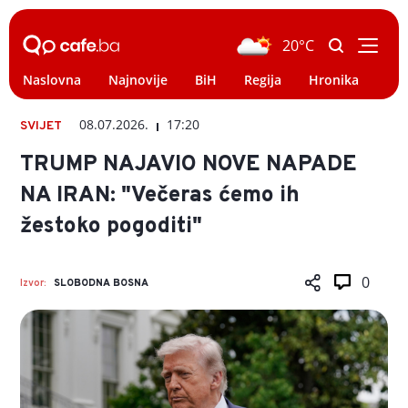
20°C
Naslovna
Najnovije
BiH
Regija
Hronika
Svi
08.07.2026.
17:20
SVIJET
TRUMP NAJAVIO NOVE NAPADE
NA IRAN: "Večeras ćemo ih
žestoko pogoditi"
0
Izvor:
SLOBODNA BOSNA