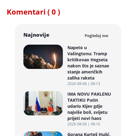
Komentari ( 0 )
Najnovije
Pogledaj sve
Napeto u
Vašingtonu: Tramp
kritikovao Hegseta
nakon što je saznao
stanje američkih
zaliha raketa
2026-08-06 | 08:13
IMA NOVU PAKLENU
TAKTIKU Putin
udario Kijev gdje
najviše boli, svijetu
prijeti novi haos
2026-08-06 | 08:10
Gorana Kurteš Hujić,