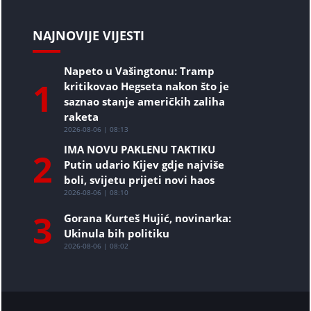
NAJNOVIJE VIJESTI
Napeto u Vašingtonu: Tramp
1
kritikovao Hegseta nakon što je
saznao stanje američkih zaliha
raketa
2026-08-06 | 08:13
IMA NOVU PAKLENU TAKTIKU
2
Putin udario Kijev gdje najviše
boli, svijetu prijeti novi haos
2026-08-06 | 08:10
3
Gorana Kurteš Hujić, novinarka:
Ukinula bih politiku
2026-08-06 | 08:02