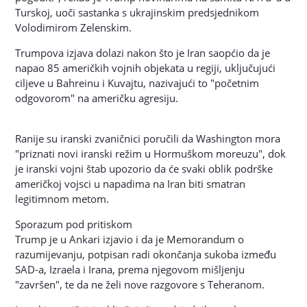
Turskoj, uoči sastanka s ukrajinskim predsjednikom
Volodimirom Zelenskim.
Trumpova izjava dolazi nakon što je Iran saopćio da je
napao 85 američkih vojnih objekata u regiji, uključujući
ciljeve u Bahreinu i Kuvajtu, nazivajući to "početnim
odgovorom" na američku agresiju.
Ranije su iranski zvaničnici poručili da Washington mora
"priznati novi iranski režim u Hormuškom moreuzu", dok
je iranski vojni štab upozorio da će svaki oblik podrške
američkoj vojsci u napadima na Iran biti smatran
legitimnom metom.
Sporazum pod pritiskom
Trump je u Ankari izjavio i da je Memorandum o
razumijevanju, potpisan radi okončanja sukoba između
SAD-a, Izraela i Irana, prema njegovom mišljenju
"završen", te da ne želi nove razgovore s Teheranom.