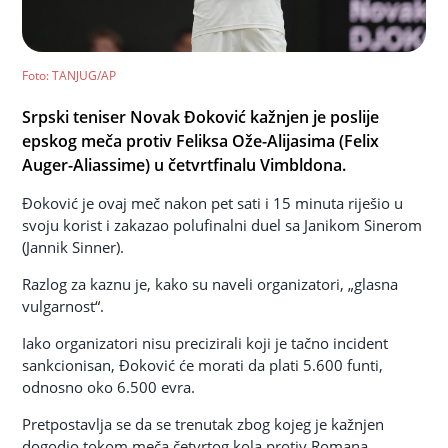
Foto
: TANJUG/AP
Srpski teniser Novak Đoković kažnjen je poslije
epskog meča protiv Feliksa Ože-Alijasima (Felix
Auger-Aliassime) u četvrtfinalu Vimbldona.
Đoković je ovaj meč nakon pet sati i 15 minuta riješio u
svoju korist i zakazao polufinalni duel sa Janikom Sinerom
(Jannik Sinner).
Razlog za kaznu je, kako su naveli organizatori, „glasna
vulgarnost“.
Iako organizatori nisu precizirali koji je tačno incident
sankcionisan, Đoković će morati da plati 5.600 funti,
odnosno oko 6.500 evra.
Pretpostavlja se da se trenutak zbog kojeg je kažnjen
dogodio tokom meča četvrtog kola protiv Romana