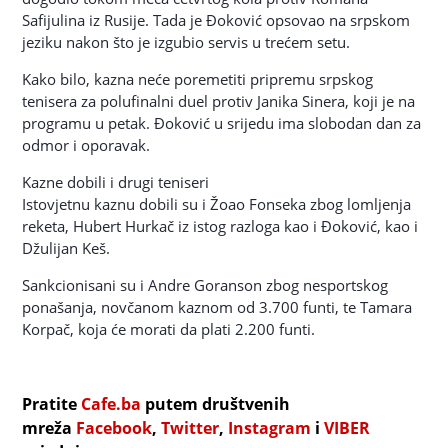
Safijulina iz Rusije. Tada je Đoković opsovao na srpskom
jeziku nakon što je izgubio servis u trećem setu.
Kako bilo, kazna neće poremetiti pripremu srpskog
tenisera za polufinalni duel protiv Janika Sinera, koji je na
programu u petak. Đoković u srijedu ima slobodan dan za
odmor i oporavak.
Kazne dobili i drugi teniseri
Istovjetnu kaznu dobili su i Žoao Fonseka zbog lomljenja
reketa, Hubert Hurkač iz istog razloga kao i Đoković, kao i
Džulijan Keš.
Sankcionisani su i Andre Goranson zbog nesportskog
ponašanja, novčanom kaznom od 3.700 funti, te Tamara
Korpač, koja će morati da plati 2.200 funti.
Pratite
Cafe.ba
putem društvenih
mreža
Facebook
,
Twitter
,
Instagram
i
VIBER