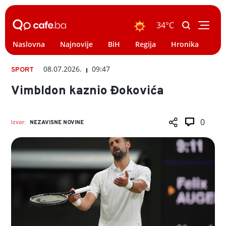
34°C
Naslovna
Najnovije
BiH
Regija
Hronika
Svi
08.07.2026.
09:47
SPORT
Vimbldon kaznio Đokovića
0
Izvor:
NEZAVISNE NOVINE