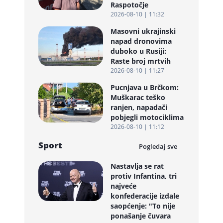
Raspotočje
2026-08-10 | 11:32
Masovni ukrajinski
napad dronovima
duboko u Rusiji:
Raste broj mrtvih
2026-08-10 | 11:27
Pucnjava u Brčkom:
Muškarac teško
ranjen, napadači
pobjegli motociklima
2026-08-10 | 11:12
Sport
Pogledaj sve
Nastavlja se rat
protiv Infantina, tri
najveće
konfederacije izdale
saopćenje: "To nije
ponašanje čuvara