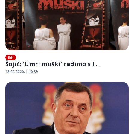
BiH
Šojić: 'Umri muški' radimo s l...
13.02.2020. | 10:39