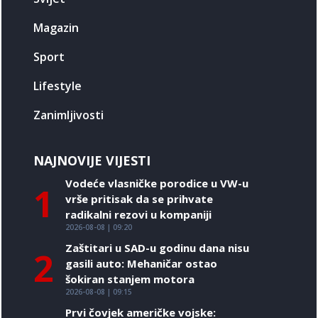
Magazin
Sport
Lifestyle
Zanimljivosti
NAJNOVIJE VIJESTI
Vodeće vlasničke porodice u VW-u
1
vrše pritisak da se prihvate
radikalni rezovi u kompaniji
2026-08-08 | 09:20
Zaštitari u SAD-u godinu dana nisu
2
gasili auto: Mehaničar ostao
šokiran stanjem motora
2026-08-08 | 09:15
Prvi čovjek američke vojske: