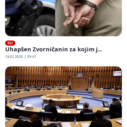
BiH
Uhapšen Zvorničanin za kojim j...
14.02.2020. | 09:41