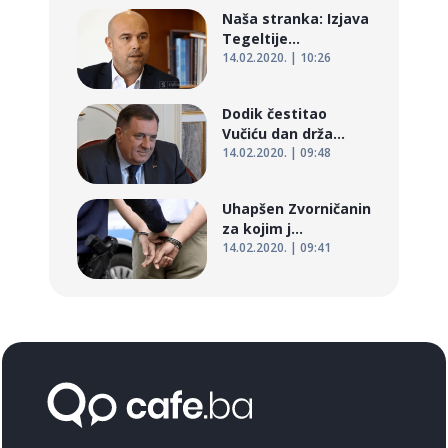
Naša stranka: Izjava
Tegeltije...
14.02.2020. | 10:26
Dodik čestitao
Vučiću dan drža...
14.02.2020. | 09:48
Uhapšen Zvorničanin
za kojim j...
14.02.2020. | 09:41