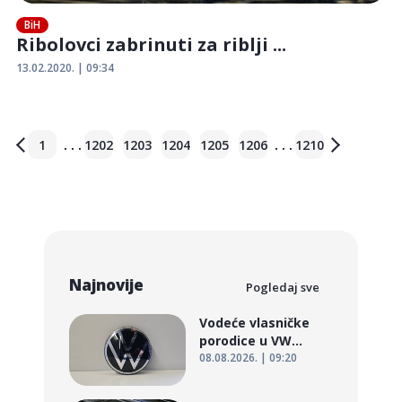
BiH
Ribolovci zabrinuti za riblji ...
13.02.2020. | 09:34
. . .
. . .
1
1202
1203
1204
1205
1206
1210
Najnovije
Pogledaj sve
Vodeće vlasničke
porodice u VW...
08.08.2026. | 09:20