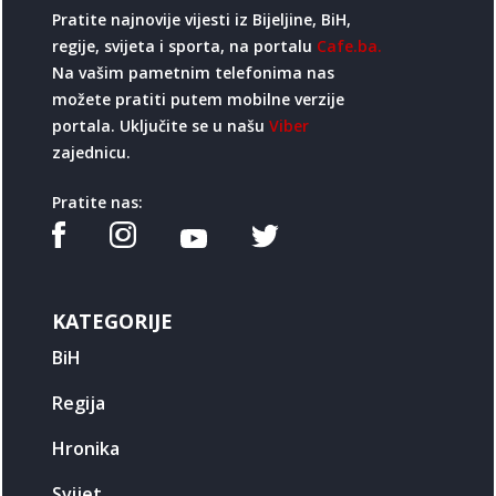
Pratite najnovije vijesti iz Bijeljine, BiH,
regije, svijeta i sporta, na portalu
Cafe.ba.
Na vašim pametnim telefonima nas
možete pratiti putem mobilne verzije
portala. Uključite se u našu
Viber
zajednicu.
Pratite nas:
KATEGORIJE
BiH
Regija
Hronika
Svijet