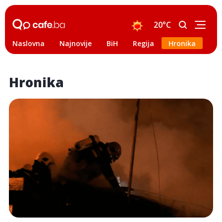
20°C
Naslovna
Najnovije
BiH
Regija
Hronika
Svi
Hronika