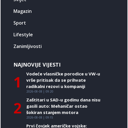
Magazin
Sport
Lifestyle
Zanimljivosti
NAJNOVIJE VIJESTI
Vodeće vlasničke porodice u VW-u
1
vrše pritisak da se prihvate
radikalni rezovi u kompaniji
2026-08-08 | 09:20
Zaštitari u SAD-u godinu dana nisu
2
gasili auto: Mehaničar ostao
šokiran stanjem motora
2026-08-08 | 09:15
Prvi čovjek američke vojske: