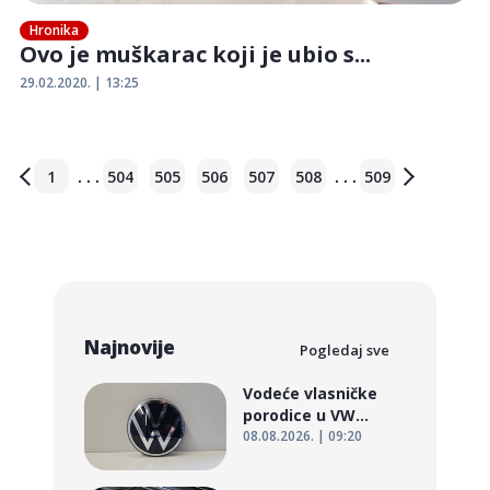
Hronika
Ovo je muškarac koji je ubio s...
29.02.2020. | 13:25
. . .
. . .
1
504
505
506
507
508
509
Najnovije
Pogledaj sve
Vodeće vlasničke
porodice u VW...
08.08.2026. | 09:20