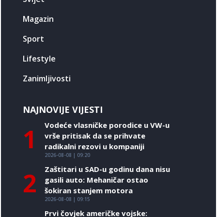
Magazin
Sport
Lifestyle
Zanimljivosti
NAJNOVIJE VIJESTI
Vodeće vlasničke porodice u VW-u
1
vrše pritisak da se prihvate
radikalni rezovi u kompaniji
2026-08-08 | 09:20
Zaštitari u SAD-u godinu dana nisu
2
gasili auto: Mehaničar ostao
šokiran stanjem motora
2026-08-08 | 09:15
Prvi čovjek američke vojske: