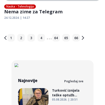
Nauka - Tehnologija
Nema zime za Telegram
24.12.2024. | 14:27
. . .
1
2
3
4
64
65
66
Najnovije
Pogledaj sve
Turković iznijela
teške optužb...
05.08.2026. | 20:51